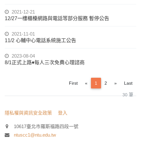
2021-12-21
12/27一樓櫃檯網路與電話等部分服務 暫停公告
2021-11-01
11/2 心輔中心電話系統施工公告
2023-08-04
8/1正式上路♦每人三次免費心理諮商
Previous
Next
First
«
1
2
»
Last
30 筆
:::
隱私權與資訊安全政策
登入
10617臺北市羅斯福路四段一號
ntuscc1@ntu.edu.tw